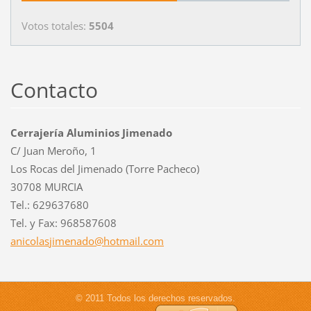
Votos totales:
5504
Contacto
Cerrajería Aluminios Jimenado
C/ Juan Meroño, 1
Los Rocas del Jimenado (Torre Pacheco)
30708 MURCIA
Tel.: 629637680
Tel. y Fax: 968587608
anicolas
jimenado
@hotmail
.com
© 2011 Todos los derechos reservados.