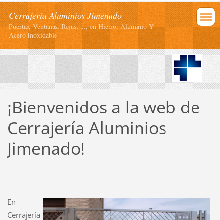
Cerrajería Aluminios Jimenado
Puertas, Ventanas, Rejas, ..., en Hierro, Aluminio Y
Acero Inoxidable
¡Bienvenidos a la web de
Cerrajería Aluminios
Jimenado!
En
Cerrajería